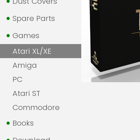
Dust Covers
Spare Parts
Games
Atari XL/XE
Amiga
PC
Atari ST
Commodore
Books