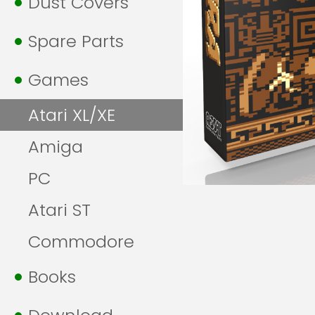
Dust Covers
Spare Parts
Games
Atari XL/XE
Amiga
PC
Atari ST
Commodore
Books