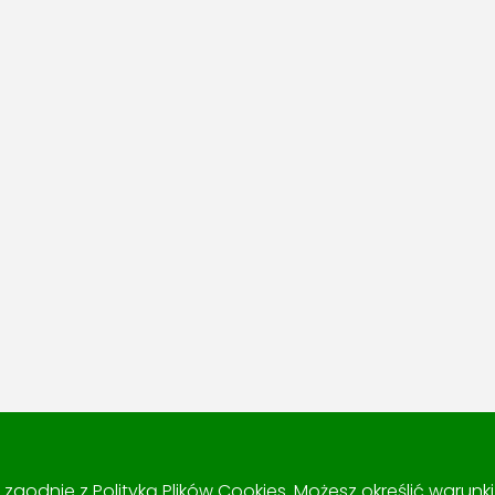
 i zgodnie z
Polityką Plików Cookies
. Możesz określić warun