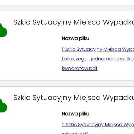
Szkic Sytuacyjny Miejsca Wypadk
Nazwa pliku
1 Szkic Sytuacyjny Miejsca Wy
Lotniczego , jednorodna siatka
kwadratów.pdf
Szkic Sytuacyjny Miejsca Wypadku
Nazwa pliku
2 Szkic Sytuacyjny Miejsca Wy