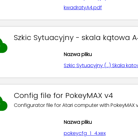
kwadratyA4.pdf
Szkic Sytuacyjny - skala kątowa A
Nazwa pliku
Szkic Sytuacyjny (...) Skala kat
Config file for PokeyMAX v4
Configurator file for Atari computer with PokeyMAX v
Nazwa pliku
pokeycfg_1_4.xex