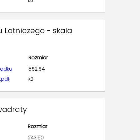
kB
 Lotniczego - skala
Rozmiar
padku
852.54
.pdf
kB
kwadraty
Rozmiar
243.60