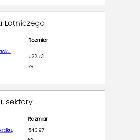
u Lotniczego
Rozmiar
padku
522.73
kB
, sektory
Rozmiar
padku,
540.97