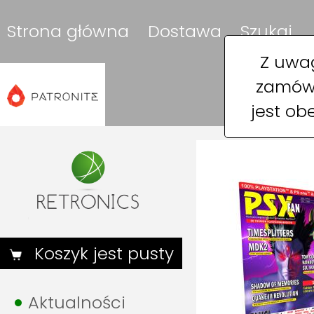
Strona główna
Dostawa
Szukaj
Z uwag
zamówi
jest ob
Koszyk jest pusty
Aktualności