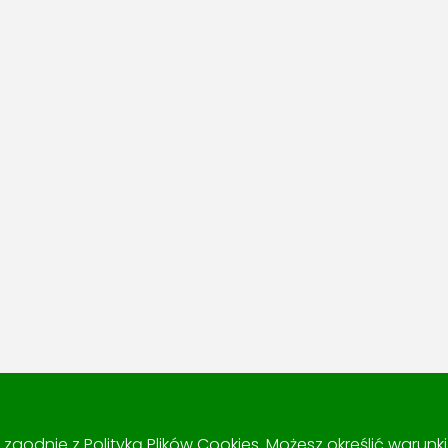
 i zgodnie z
Polityką Plików Cookies
. Możesz określić warun