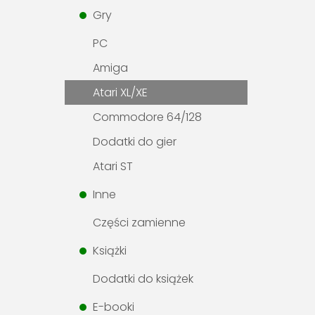
Gry
PC
Amiga
Atari XL/XE
Commodore 64/128
Dodatki do gier
Atari ST
Inne
Części zamienne
Książki
Dodatki do książek
E-booki