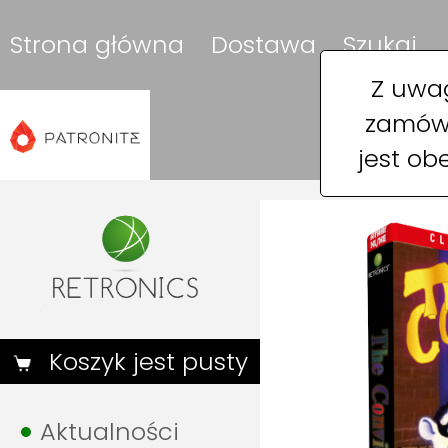
Strona główna
Dostawa
Szukaj
Z uwag
zamówi
jest ob
Koszyk jest pusty
Aktualności