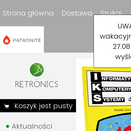
Strona główna
Dostawa
Szukaj
UWA
wakacyjn
27.0
wyśl
Koszyk jest pusty
Aktualności