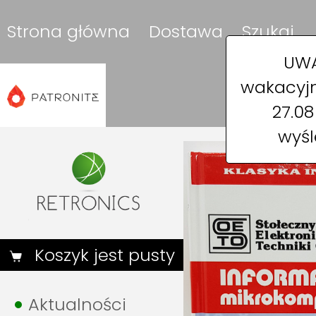
Strona główna
Dostawa
Szukaj
UWA
wakacyjn
27.0
wyśl
Koszyk jest pusty
Aktualności