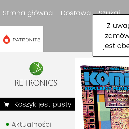
Strona główna
Dostawa
Szukaj
Z uwag
zamówi
jest ob
Koszyk jest pusty
Aktualności