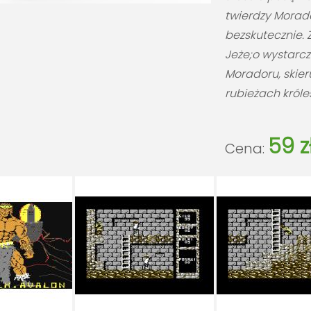
twierdzy Morado
bezskutecznie. 
Jeże;o wystarcz
Moradoru, skier
rubieżach króles
59 z
Cena: