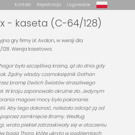
Kontakt
Rejestracja
Logowanie
 - kaseta (C-64/128)
jna gry firmy LK Avalon, w wersji dla
28. Wersja kasetowa.
agor było szczęśliwą krainą, ąż do dnia gdy
ok. Żądny władzy czarnoksiężnik Gothan
rzez bramę Dwóch Światów straszliwego
eł. W kraju zapanowało okrutne zło. Jedynym
rania magowi mocy było pokonanie
tii. Aby tego dokonać, należało odciąć ją od
y poprzez zamknięcie Bramy. Według
gi, wrota piekieł zatrzaskiwały się w otoczeniu
ów boga Thora, któte ukryto w podziemiach