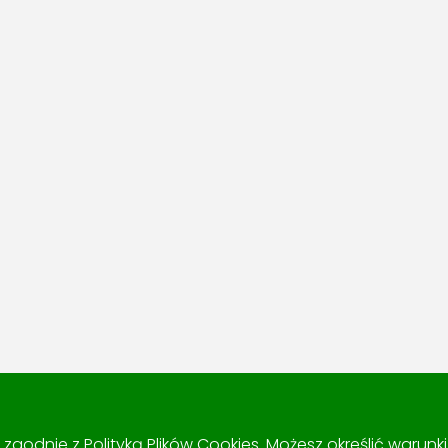
 i zgodnie z
Polityką Plików Cookies
. Możesz określić warun