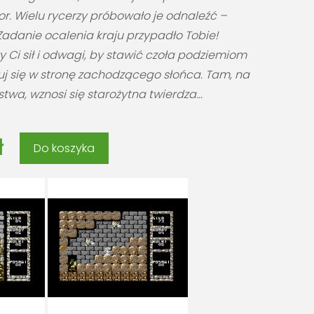
r. Wielu rycerzy próbowało je odnaleźć –
Zadanie ocalenia kraju przypadło Tobie!
y Ci sił i odwagi, by stawić czoła podziemiom
uj się w stronę zachodzącego słońca. Tam, na
twa, wznosi się starożytna twierdza...
ł
Do koszyka