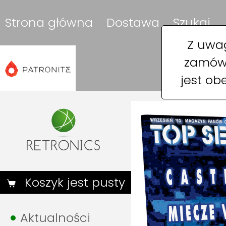
Strona główna
Dostawa
Szukaj
Z uwag
zamówi
jest ob
Koszyk jest pusty
Aktualności