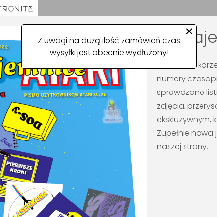
×
Taje
Z uwagi na dużą ilość zamówień czas
wysyłki jest obecnie wydłużony!
Powrót do korze
numery czasopi
sprawdzone list
zdjęcia, przery
ekskluzywnym, k
Zupełnie nowa j
naszej strony.