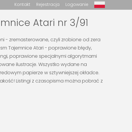
Kontakt
Rejestracja
Logowanie
mnice Atari nr 3/91
ni - zremasterowane, czyli zrobione od zera
sm Tajemnice Atari - poprawione błędy,
ingi, poprawione specjalnymi algorytmami
sowane ilustracje. Wszystko wydane na
redowym papierze w sztywniejszej okładce.
akość! Listingi z czasopisma można pobrać z