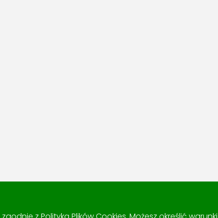
 i zgodnie z
Polityką Plików Cookies
. Możesz określić warun