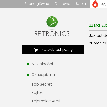
Strona główna
Dostawa
Szukaj
22 Maj 20
Już jest 
numer PSX
Koszyk jest pusty
Aktualności
Czasopisma
Top Secret
Bajtek
Tajemnice Atari