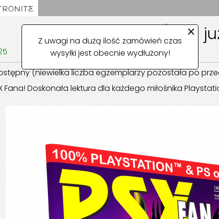
×
PSX Fan 6/2001 już
Z uwagi na dużą ilość zamówień czas
25
wysyłki jest obecnie wydłużony!
dostępny (niewielka liczba egzemplarzy pozostała po pr
 Fana! Doskonała lektura dla każdego miłośnika Playstation 